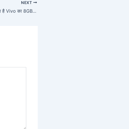
NEXT
कौड़ियों के भाव मिल रहा है Vivo का 8GB रैम 256GB स्टोरेज वेरीअन्ट वाला 5G स्मार्टफ़ोन, खरीदें