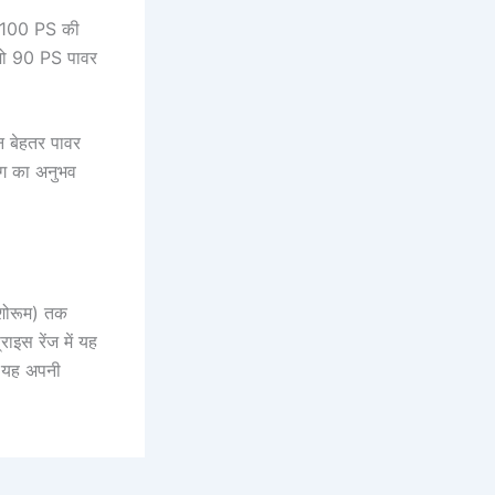
भग 100 PS की
 जो 90 PS पावर
न बेहतर पावर
िंग का अनुभव
-शोरूम) तक
इस रेंज में यह
े यह अपनी