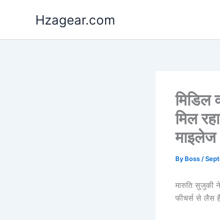
Skip
Hzagear.com
to
content
मिडिल क
मिल रह
माइलेज
By
Boss
/
Sept
मारुति सुजुकी 
फीचर्स से लैस 